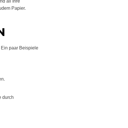
d all Ihre
zudem Papier.
N
. Ein paar Beispiele
en.
e durch