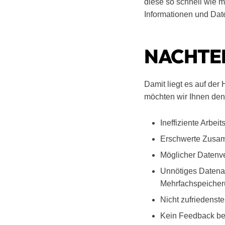
diese so schnell wie m
Informationen und Date
NACHTE
Damit liegt es auf de
möchten wir Ihnen de
Ineffiziente Arbei
Erschwerte Zusam
Möglicher Datenver
Unnötiges Datena
Mehrfachspeicher
Nicht zufriedenst
Kein Feedback be