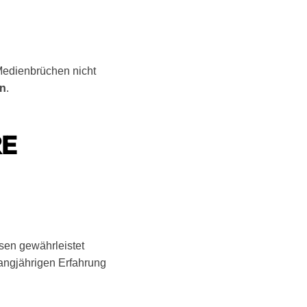
 Medienbrüchen nicht
en
.
RE
sen gewährleistet
langjährigen Erfahrung