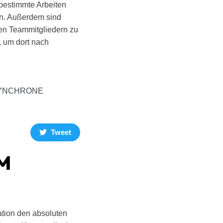
 bestimmte Arbeiten
en. Außerdem sind
eren Teammitgliedern zu
, um dort nach
 SYNCHRONE
Tweet
M
ation den absoluten