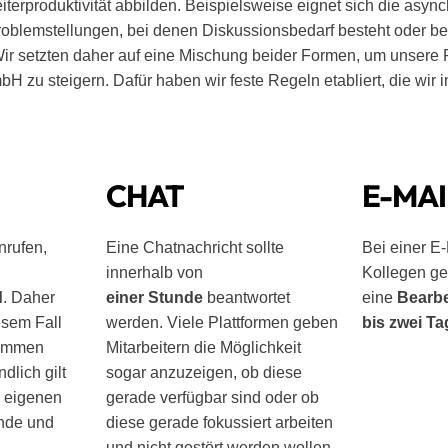
iterproduktivität abbilden. Beispielsweise eignet sich die as
roblemstellungen, bei denen Diskussionsbedarf besteht oder be
ir setzten daher auf eine Mischung beider Formen, um unsere P
 zu steigern. Dafür haben wir feste Regeln etabliert, die wir
CHAT
E-MAI
nrufen,
Eine Chatnachricht sollte
Bei einer E-
innerhalb von
Kollegen ge
d
. Daher
einer Stunde
beantwortet
eine
Bearbe
iesem Fall
werden. Viele Plattformen geben
bis zwei T
ommen
Mitarbeitern die Möglichkeit
dlich gilt
sogar anzuzeigen, ob diese
r eigenen
gerade verfügbar sind oder ob
ende und
diese gerade fokussiert arbeiten
und nicht gestört werden wollen.