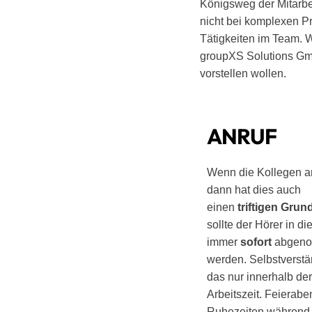
Königsweg der Mitarbe
nicht bei komplexen P
Tätigkeiten im Team. W
groupXS Solutions GmbH
vorstellen wollen.
ANRUF
Wenn die Kollegen a
dann hat dies auch
einen
triftigen Grun
sollte der Hörer in d
immer
sofort
abgen
werden. Selbstverstän
das nur innerhalb de
Arbeitszeit. Feierab
Ruhezeiten während