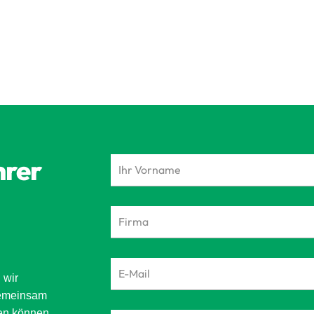
hrer
 wir
gemeinsam
zen können.